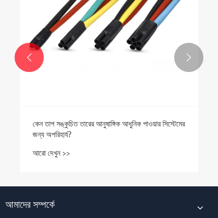


কেন তাপ সঙ্কুচিত তারের আনুষাঙ্গিক আধুনিক পাওয়ার সিস্টেমের
জন্য অপরিহার্য?
আরো দেখুন >>
আমাদের সম্পর্কে