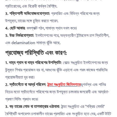
প্রতিরোধের, এবং বিরোধী বার্ধক্য বৈশিষ্ট্য.
3. শক্তিশালী অভিযোজনযোগ্যতা
: প্রসারিত এবং বিভিন্ন পরিবেশের জন্য
উপযুক্ত, তারের সঙ্গে চুক্তি করতে পারেন.
4. ছোট আকার
: কমপ্যাক্ট গঠন, সামান্য স্থান দখল করে।
5. উচ্চ নির্ভরযোগ্যতা
: ইনস্টলেশনের পরে, অভ্যন্তরীণ ইন্টারফেস চাপ স্থিতিশীল,
এবং delamination সামান্য ঝুঁকি আছে.
প্রযোজ্য পরিস্থিতি এবং কারণ:
1. দাহ্য গ্যাস বা দাহ্য পরিবেশের উপস্থিতি
: কোল্ড সঙ্কুচিত ইনস্টলেশনের জন্য
উন্মুক্ত শিখার প্রয়োজন হয় না, আগুনের ঝুঁকি এড়ানো এবং গরম কাজের পারমিটের
প্রয়োজনীয়তা দূর করা।
2. স্যাঁতসেঁতে বা আর্দ্র পরিবেশ
:
ঠান্ডা সঙ্কুচিত জিনিসপত্র
ভূগর্ভস্থ এবং পানির
নিচের মতো স্যাঁতসেঁতে পরিবেশের জন্য উপযুক্ত চমৎকার জলরোধী এবং আর্দ্রতা-
প্রমাণ সিলিং প্রদান করে।
3. বড় তারের লোড বা তাপমাত্রার ওঠানামা
: ঠান্ডা সঙ্কুচিত এর "সক্রিয় মেমরি"
বৈশিষ্ট্যটি অপারেশন চলাকালীন তারের প্রসারিত এবং সংকুচিত হতে দেয়, একটি টাইট