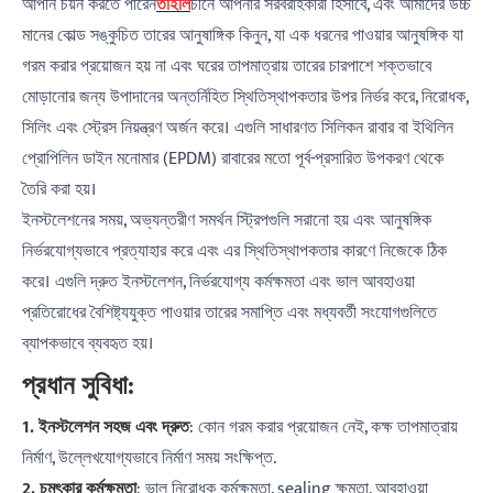
আপনি চয়ন করতে পারেন
তাইলি
চীনে আপনার সরবরাহকারী হিসাবে, এবং আমাদের উচ্চ
মানের কোল্ড সঙ্কুচিত তারের আনুষাঙ্গিক কিনুন, যা এক ধরনের পাওয়ার আনুষঙ্গিক যা
গরম করার প্রয়োজন হয় না এবং ঘরের তাপমাত্রায় তারের চারপাশে শক্তভাবে
মোড়ানোর জন্য উপাদানের অন্তর্নিহিত স্থিতিস্থাপকতার উপর নির্ভর করে, নিরোধক,
সিলিং এবং স্ট্রেস নিয়ন্ত্রণ অর্জন করে। এগুলি সাধারণত সিলিকন রাবার বা ইথিলিন
প্রোপিলিন ডাইন মনোমার (EPDM) রাবারের মতো পূর্ব-প্রসারিত উপকরণ থেকে
তৈরি করা হয়।
ইনস্টলেশনের সময়, অভ্যন্তরীণ সমর্থন স্ট্রিপগুলি সরানো হয় এবং আনুষঙ্গিক
নির্ভরযোগ্যভাবে প্রত্যাহার করে এবং এর স্থিতিস্থাপকতার কারণে নিজেকে ঠিক
করে। এগুলি দ্রুত ইনস্টলেশন, নির্ভরযোগ্য কর্মক্ষমতা এবং ভাল আবহাওয়া
প্রতিরোধের বৈশিষ্ট্যযুক্ত পাওয়ার তারের সমাপ্তি এবং মধ্যবর্তী সংযোগগুলিতে
ব্যাপকভাবে ব্যবহৃত হয়।
প্রধান সুবিধা:
1. ইনস্টলেশন সহজ এবং দ্রুত
: কোন গরম করার প্রয়োজন নেই, কক্ষ তাপমাত্রায়
নির্মাণ, উল্লেখযোগ্যভাবে নির্মাণ সময় সংক্ষিপ্ত.
2. চমৎকার কর্মক্ষমতা
: ভাল নিরোধক কর্মক্ষমতা, sealing ক্ষমতা, আবহাওয়া