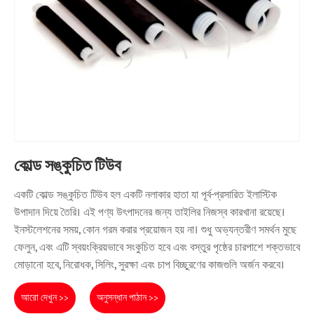
কোল্ড সঙ্কুচিত টিউব
একটি কোল্ড সঙ্কুচিত টিউব হল একটি নলাকার হাতা যা পূর্ব-প্রসারিত ইলাস্টিক
উপাদান দিয়ে তৈরি। এই পণ্য উৎপাদনের জন্য তাইলির নিজস্ব কারখানা রয়েছে।
ইনস্টলেশনের সময়, কোন গরম করার প্রয়োজন হয় না। শুধু অভ্যন্তরীণ সমর্থন মুছে
ফেলুন, এবং এটি স্বয়ংক্রিয়ভাবে সংকুচিত হবে এবং বস্তুর পৃষ্ঠের চারপাশে শক্তভাবে
মোড়ানো হবে, নিরোধক, সিলিং, সুরক্ষা এবং চাপ বিচ্ছুরণের কাজগুলি অর্জন করবে।
আরো দেখুন >>
অনুসন্ধান পাঠান >>