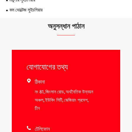
মডুলার সুইচগিয়ার
কম ভোল্টেজ সুইচগিয়ার
অনুসন্ধান পাঠান
যোগাযোগের তথ্য
ঠিকানা

নং 81, জিংসান রোড, অর্থনৈতিক উন্নয়ন
অঞ্চল, ইউকিং সিটি, ঝেজিয়াং প্রদেশ,
চীন
টেলিফোন
