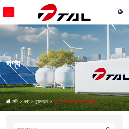
পণ্য
বাড়ি
পণ্য
সুইচগিয়ার
মেটাল সলিড ইনসুলেটেড সুইচগিয়ার