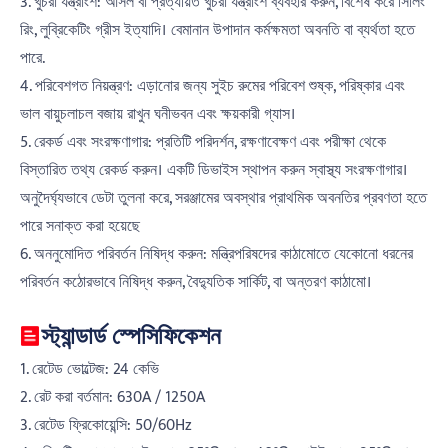
3. খুচরা যন্ত্রাংশ: আসল বা প্রত্যয়িত খুচরা যন্ত্রাংশ ব্যবহার করুন, বিশেষ করে সিলিং
রিং, লুব্রিকেটিং গ্রীস ইত্যাদি। বেমানান উপাদান কর্মক্ষমতা অবনতি বা ব্যর্থতা হতে
পারে.
4. পরিবেশগত নিয়ন্ত্রণ: এড়ানোর জন্য সুইচ রুমের পরিবেশ শুষ্ক, পরিষ্কার এবং
ভাল বায়ুচলাচল বজায় রাখুন ঘনীভবন এবং ক্ষয়কারী গ্যাস।
5. রেকর্ড এবং সংরক্ষণাগার: প্রতিটি পরিদর্শন, রক্ষণাবেক্ষণ এবং পরীক্ষা থেকে
বিস্তারিত তথ্য রেকর্ড করুন। একটি ডিভাইস স্থাপন করুন স্বাস্থ্য সংরক্ষণাগার।
অনুদৈর্ঘ্যভাবে ডেটা তুলনা করে, সরঞ্জামের অবস্থার প্রাথমিক অবনতির প্রবণতা হতে
পারে সনাক্ত করা হয়েছে
6. অননুমোদিত পরিবর্তন নিষিদ্ধ করুন: মন্ত্রিপরিষদের কাঠামোতে যেকোনো ধরনের
পরিবর্তন কঠোরভাবে নিষিদ্ধ করুন, বৈদ্যুতিক সার্কিট, বা অন্তরণ কাঠামো।
স্ট্যান্ডার্ড স্পেসিফিকেশন
1. রেটেড ভোল্টেজ: 24 কেভি
2. রেট করা বর্তমান: 630A / 1250A
3. রেটেড ফ্রিকোয়েন্সি: 50/60Hz