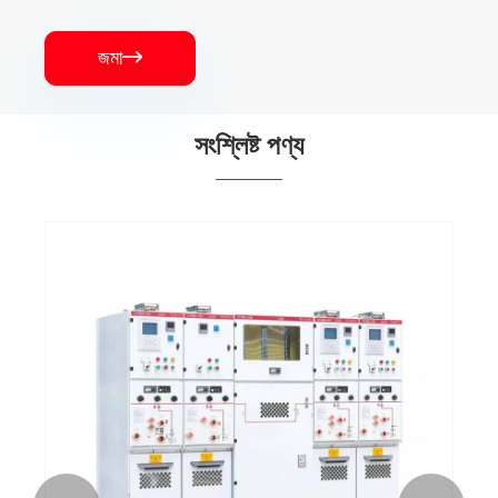
জমা

সংশ্লিষ্ট পণ্য