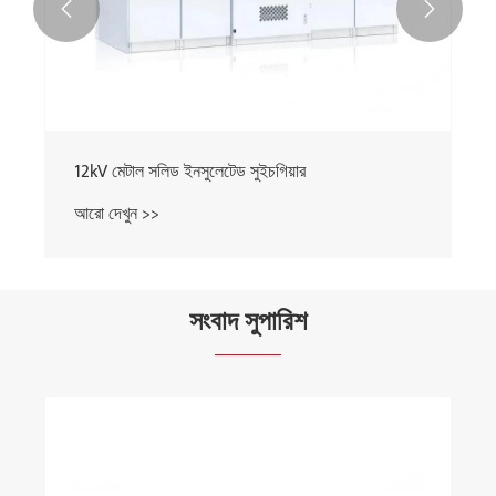


12kV মেটাল সলিড ইনসুলেটেড সুইচগিয়ার
আরো দেখুন >>
সংবাদ সুপারিশ
কেন একটি তেল-নিমজ্জিত টাইপ ট্রান্সফরমার নির্ভরযোগ্য বিদ্যুৎ
বিতরণের জন্য অপরিহার্য?