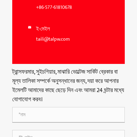
+86-577-61810678
ই-মেইল

taili@talpw.com
ট্রান্সফরমার, সুইচগিয়ার, মাঝারি ভোল্টেজ সার্কিট ব্রেকার বা
মূল্য তালিকা সম্পর্কে অনুসন্ধানের জন্য, দয়া করে আপনার
ইমেলটি আমাদের কাছে ছেড়ে দিন এবং আমরা 24 ঘন্টার মধ্যে
যোগাযোগ করব।