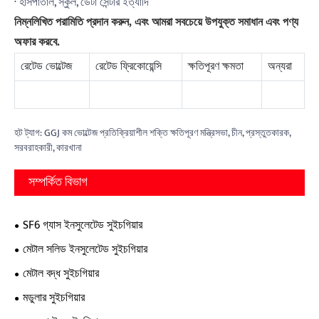
· হাসপাতাল, স্কুল, ডেটা সেন্টার ইত্যাদি
নিম্নলিখিত পরামিতি প্রদান করুন, এবং আমরা সবচেয়ে উপযুক্ত সমাধান এবং পণ্য
অফার করবে.
রেটেড ভোল্টেজ
রেটেড ফ্রিকোয়েন্সি
ক্ষতিপূরণ ক্ষমতা
অন্যরা
হট ট্যাগ: GGJ কম ভোল্টেজ প্রতিক্রিয়াশীল শক্তি ক্ষতিপূরণ মন্ত্রিসভা, চীন, প্রস্তুতকারক,
সরবরাহকারী, কারখানা
সম্পর্কিত বিভাগ
SF6 গ্যাস ইনসুলেটেড সুইচগিয়ার
মেটাল সলিড ইনসুলেটেড সুইচগিয়ার
মেটাল বদ্ধ সুইচগিয়ার
মডুলার সুইচগিয়ার