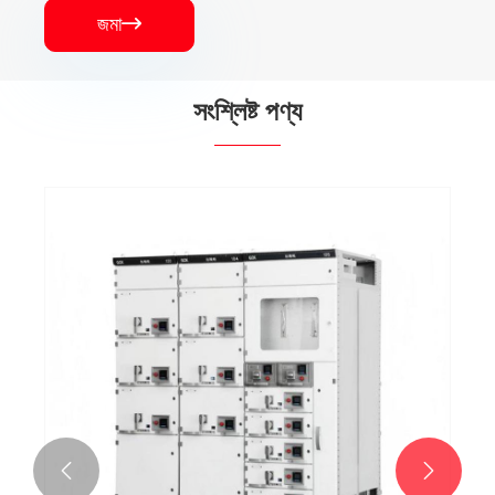
জমা

সংশ্লিষ্ট পণ্য

