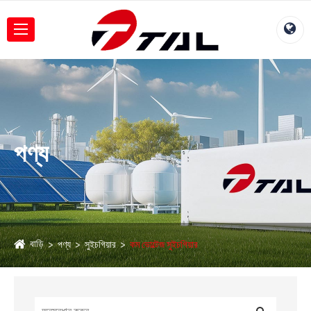
পণ্য
বাড়ি
পণ্য
সুইচগিয়ার
কম ভোল্টেজ সুইচগিয়ার