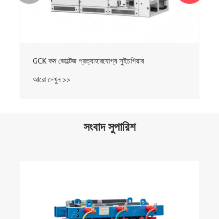
GCK কম ভোল্টেজ প্রত্যাহারযোগ্য সুইচগিয়ার
আরো দেখুন >>
সংবাদ সুপারিশ