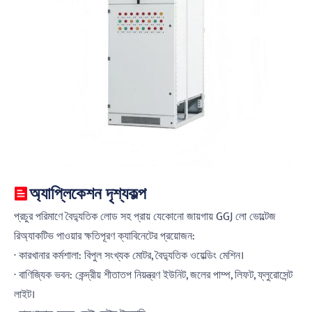
অ্যাপ্লিকেশন দৃশ্যকল্প
প্রচুর পরিমাণে বৈদ্যুতিক লোড সহ প্রায় যেকোনো জায়গায় GGJ লো ভোল্টেজ
রিঅ্যাকটিভ পাওয়ার ক্ষতিপূরণ ক্যাবিনেটের প্রয়োজন:
· কারখানার কর্মশালা: বিপুল সংখ্যক মোটর, বৈদ্যুতিক ওয়েল্ডিং মেশিন।
· বাণিজ্যিক ভবন: কেন্দ্রীয় শীতাতপ নিয়ন্ত্রণ ইউনিট, জলের পাম্প, লিফট, ফ্লুরোসেন্ট
লাইট।