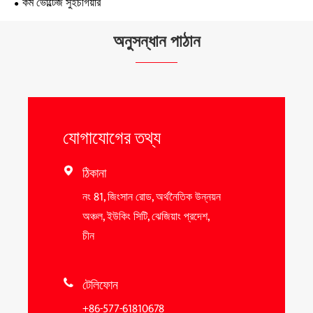
কম ভোল্টেজ সুইচগিয়ার
অনুসন্ধান পাঠান
যোগাযোগের তথ্য
ঠিকানা

নং 81, জিংসান রোড, অর্থনৈতিক উন্নয়ন
অঞ্চল, ইউকিং সিটি, ঝেজিয়াং প্রদেশ,
চীন
টেলিফোন

+86-577-61810678